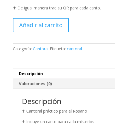
$150.00.
$55.00.
✝️ De igual manera trae su QR para cada canto.
Cantoral
Añadir al carrito
para
el
Santo
Rosario
Categoría:
Cantoral
Etiqueta:
cantoral
cantidad
Descripción
Valoraciones (0)
Descripción
✝️ Cantoral práctico para el Rosario
✝️ Incluye un canto para cada misterios