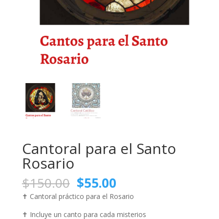
Cantoral para el Santo
Rosario
El
El
$
150.00
$
55.00
precio
precio
✝️ Cantoral práctico para el Rosario
original
actual
era:
es:
✝️ Incluye un canto para cada misterios